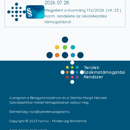
2026. 07. 28.
Megjelent a Kormány 112/2026. (VII. 23.)
Korm. rendelete az iskolakezdési
támogatásról
Területi
Szakmatámogatási
Rendszer
A program a Belügyminisztérium és a Slachta Margit Nemzeti
Szociálpolitikai Intézet támogatásával valósul meg.
Elérhetőség: tszr@szeretetszolgalat.hu
Copyright © 2023 tszr.hu - Minden jog fenntartva