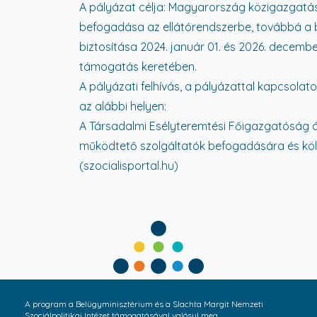
A pályázat célja: Magyarország közigazgatás
befogadása az ellátórendszerbe, továbbá a 
biztosítása 2024. január 01. és 2026. decembe
támogatás keretében.
A pályázati felhívás, a pályázattal kapcsol
az alábbi helyen:
A Társadalmi Esélyteremtési Főigazgatóság á
működtető szolgáltatók befogadására és költ
(szocialisportal.hu)
A program a Belügyminisztérium és a Slachta Margit Nemzeti
Szociálpolitikai Intézet támogatásával valósul meg.