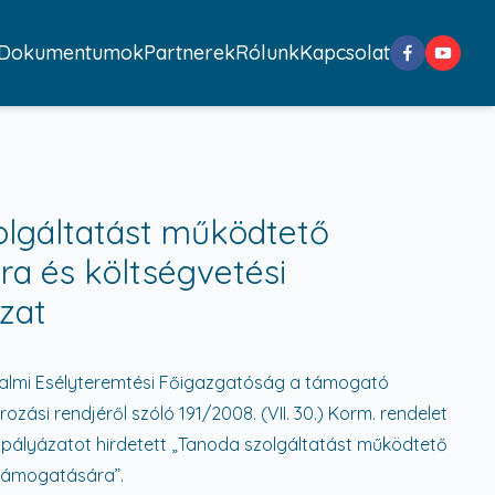
Dokumentumok
Partnerek
Rólunk
Kapcsolat
lgáltatást működtető
ra és költségvetési
zat
almi Esélyteremtési Főigazgatóság a támogató
ozási rendjéről szóló 191/2008. (VII. 30.) Korm. rendelet
os pályázatot hirdetett „Tanoda szolgáltatást működtető
 támogatására”.