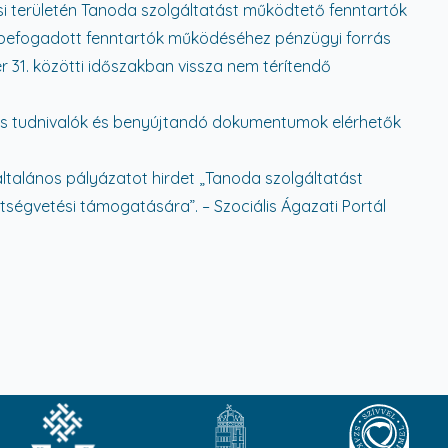
i területén Tanoda szolgáltatást működtető fenntartók
befogadott fenntartók működéséhez pénzügyi forrás
r 31. közötti időszakban vissza nem térítendő
atos tudnivalók és benyújtandó dokumentumok elérhetők
ltalános pályázatot hirdet „Tanoda szolgáltatást
ségvetési támogatására”. – Szociális Ágazati Portál