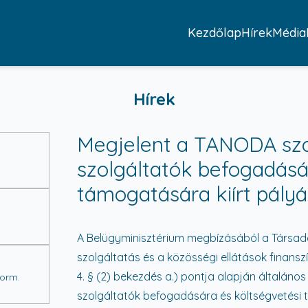
Kezdőlap
Hírek
Média
Hírek
Megjelent a TANODA szo
szolgáltatók befogadásá
támogatására kiírt pályá
A Belügyminisztérium megbízásából a Társad
szolgáltatás és a közösségi ellátások finanszír
4. § (2) bekezdés a.) pontja alapján általán
Korm.
szolgáltatók befogadására és költségvetési