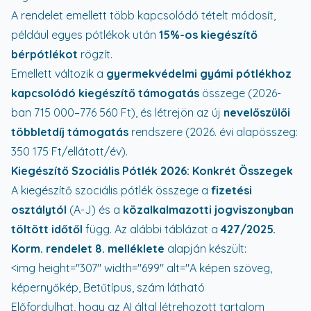
A rendelet emellett több kapcsolódó tételt módosít,
például egyes pótlékok után
15%-os kiegészítő
bérpótlékot
rögzít.
Emellett változik a
gyermekvédelmi gyámi pótlékhoz
kapcsolódó kiegészítő támogatás
összege (2026-
ban 715 000–776 560 Ft), és létrejön az új
nevelőszülői
többletdíj támogatás
rendszere (2026. évi alapösszeg:
350 175 Ft/ellátott/év).
Kiegészítő Szociális Pótlék 2026: Konkrét Összegek
A kiegészítő szociális pótlék összege a
fizetési
osztálytól
(A-J) és a
közalkalmazotti jogviszonyban
töltött időtől
függ. Az alábbi táblázat a
427/2025.
Korm. rendelet 8. melléklete
alapján készült:
<img height="307" width="699" alt="A képen szöveg,
képernyőkép, Betűtípus, szám látható
Előfordulhat, hogy az AI által létrehozott tartalom helytelen." src="data:image/png;base64,iVBORw0KGgoAAAANSUhEUgAAAvQAAAFICAYAAAA/PGqFAAAAAXNSR0IArs4c6QAAAAlwSFlzAAASdAAAEnQB3mYfeAAAABl0RVh0U29mdHdhcmUATWljcm9zb2Z0IE9mZmljZX/tNXEAAKEISURBVHhe7d0FdCTH9T7ssh2z45jCnDjMzMyJw5w4zAwOMzMzMzMzMzMzk9kxxfj9nzq/u1+7PSONdqXdkfTWOTqr1XRXV71d9973QtWc4sT/11paEAgCQSAIBIEgEASCQBAIAqsSgVOsylFn0EEgCASBIBAEgkAQCAJBIAh0BELosxCCQBAIAkEgCASBIBAEgsAqRiCEfhW/vAw9CASBIBAEgkAQCAJBIAiE0GcNBIEgEASCQBAIAkEgCASBVYxACP0qfnkZehAIAkEgCASBIBAEgkAQCKHPGggCQSAIBIEgEASCQBAIAqsYgRD6VfzyMvQgEASCQBAIAkEgCASBIBBCnzUQBIJAEAgCQSAIBIEgEARWMQJLIvT5DqpV/KYz9CAQBIJAEAgCQSAIBIFVh8BWW2216JhnJvQnnHBCO/DAAxtSP0vHiz45FwSBILAuEKhAQPTGunjdmWQQWLUIhN+s2le3pgeOf2+33XZt9913X3CeMxN6C93PHnvsEUK/ppdOJhcElheBgw8+uO20005t++23X96O01sQCAJBYJkQQJroqt12261tvfXWy9RrugkCm47AMccc0w4//PBFO5qZ0OtJhO0Up1jSLYsOIBcEgSCwthGgNxjIbbbZZm1PNLMLAkFg1SJARxXHSTZx1b7GNTlwtnOWNblkdp6U1JpcL5lUEAgCQSAIBIF1i0CVBobjrNslMLcTn3X/6pIJ/dzOOAMLAkEgCASBIBAEgkAQCALrEIEQ+nX40jPlIBAEgkAQCAJBIAgEgbWDQAj92nmXmUkQCAJBIAgEgSCwhhCwUfePf/xj23vvvduuu+66hma25ady6KGHtj/84Q/tbGc726InyGz50S4+ghD6xTHKFUEgCASBIBAEgsA6QMDmw6OOOqq95z3vad/+9rf7jG95y1u2q13taieb/ac+9an2kY98pG/4v9nNbjbxmk2B7JBDDmnPfe5z28c+9rF285vfvO23335tl1122ZQu5+Le3/3ud+35z39+u+AFL9jud7/7tW9961vt7W9/ezv1qU/d7nvf+7a99tprxcf53//+t734xS9u73//+9v1rne99qhHPaqfcLSaWwj9an57GXsQCAJBIAgEgSCwbAgg9EcffXT78Ic/3D74wQ/2fn/961+3c53rXO1MZzrThufsv//+nQT++Mc/7n874xnPuOyEnqPw97//vf30pz9tl7zkJdfEKYOOYHzzm9/cXvWqV7WHPexhHbsf/vCH7WUve1k73elO1253u9ttFkIP23/961/tJz/5STvvec/bz3lf7S2EfrW/wYw/CASBIBAEgkAQWDYEkPpTnvKUG/r7yle+0t73vve1Bz/4wRv+9sY3vnEDmfcdGzvuuOOyPb86MoZnPOMZ7Z73vGcvC9lhhx2W/Rmbu8Pf/va37RWveEV3kO50pzv1x8Nv22237d9ztLmIte9GefzjH99uf/vbtzOf+cz9u1JWewuhX+1vMOMPAkEgCASBIBAEVgQB5P64445rr3vd69p1r3vdHs0VlVeuoe25555N+cb4aMHPf/7z7S1veUv7wQ9+0D87y1nO0m584xu3u9zlLp20vvrVr+7EVtnJs571rE4qRarvfe97t+OPP74T+Wtf+9rtox/9aHvnO9/ZbnCDG7SHPvShPUq/7777tp/97GftPve5Tyeir33ta9tBBx3ULnzhC7fHPe5xPVvw8pe/vL33ve/tfe2zzz793iplMRcRcc9+ylOe0s5xjnP0uTz72c/uz1Je9MIXvrB/mdHTn/709slPfrJHzi9xiUv06w888MB20YtetJcAeZaIu5IZz4KRZ53+9Kc/2fvw5V2cI2O93OUu185//vNvuKa+rwQGT3va09rXvva1Xl7EmUH8EX5NH+b1rne9q3EOtAtc4ALtVre6VS9L+uc//9mJ+ve+9712j3vco5f0VDOnN73pTe1iF7tY//ezn/1se/3rX9+ucY1rtEc+8pGr/ssPQ+hXRAWk0yAQBIJAEAgCQWC1I4DcKs8o8ofQKhf5z3/+0+5whzu0X/ziFxsi9TVXJPwBD3hA+/Of/9xJs9ps9fbIrLr4RzziEe3Sl750J9XveMc7OjlGgpH873znO/2zy1zmMr27X/7yl/0+EfpyGpTgKBV59KMf3Ykuh0Ld/89//vN22GGHdWLqHr8rcdEH4o/sa3/729/6mBHwI488csMrskHU34uMc2R+85vf9L+pe+cQHHDAAe2II47oz1J2pA9jscHUs+DBYUHKx1+GZIzG5Uu8zHH4jbwcFc+/173u1UuezAl5h6HMBCfG/DlBHIljjz22XepSl+rPt9/h61//eu+P8yJbYsxf/OIXewQe/q5/wxve0B0hjpLGITAe8/Ks1d5C6Ff7G8z4g0AQCAJBIAgEgRVBQGRd1Blpfc1rXtNJ4wc+8IF27nOfuz3kIQ9p97///U9GBr/0pS91UqpER/QdwX7yk5/cnvSkJ/V7RY5FiZF4v7/0pS/tZPhDH/pQj/i/6EUvaqc61al6v+7V6l+/77zzzv1vSLCougizSLNnfOITn+jRfJs9Rf3vdre7dWLruWr+3VNlLUj+kFTXM6q0ByGv35HkBz3oQZ0gG695feYzn2nXvOY1e7RclF9NvOdySkTKz3CGM5zknXAeEOjdd9+9z3/cYHbTm960E/b//e9/PZvxq1/9qj8HoXf/97///X6/ucAXyRedVxIFA/dzwjhdovQcEfsPbLz905/+1KP+t7jFLfqjK+q/FkqZ+npYEQlIp0EgCASBIBAEgkAQWOUIiEbf8IY3bF/+8pfbK1/5yvac5zynzwiRRphFiMcNUb/+9a/f6/BFskWHK1rtd8RVU8aitOStb31rj54jmPpXjqJN+4bQeqbynDvf+c79WlFnY9LH3e9+93blK1+5/93YORh/+ctfNikKjchzYDSlQ6Ld//jHPzqJv/rVr97/bs4IvcyAiP0kQu8em4vHJ9nIBijfecITntCdJf/nqCD0+tMQb+U0t7nNbdppT3vaTu45QnU6jSM+Nc6CDMA3vvGNjj9CL4IvQ3DFK15xQ/Zj1m9gXS1LOIR+tbypjDMIBIEgEASCQBDYrAggzyLXD3zgA9vnPve5XqaBLCPjyP4kQq8U5eMf//gGIu1+ZTvaOCKOHDtRR106B+BGN7rRzPMbbtwVbUeSlfTUs3R0mtOcZkMkerGOxyUyw+srK+BvIuQV5R8+q0j6tH5EyDV9jWvskWvzqX5lJ+qZ1R/slAupoecImavrRfO1GsvZz372TtoRepF5EXlZCu/K8aJrtYXQr9U3m3kFgSAQBIJAEAgCm4yAiLrNsA9/+MM7MbQZFZFEKMcNmRe1tilWPbfyEWU7HAHlL8OosBISxB+Z10SinTnPeZilIb36Q3j9W30P68Hr9yHJrr8pv6myE89biNBP6tM90/4+afwi5PWcSc8y/upvOJ/qS32+c+pF3WUMbIKVBfBdADYRD8dy2ctetjsIMis+V5/PsbrOda4zC7Sr8poQ+lX52jLoIBAEgkAQCAJBYHMgUERZvbufapNKNpxZ75tdtac+9al9w6umDnxMmkWa/ZzznOfsX27k9BlfJKV8hgOxEMHemHnXeCsKbmMvZ8IRkj/60Y/aN7/5zd7tMIuwMc+Zdg/HRlN2VOR+Kf3b6KoExz4DOIny6+slL3nJybC96lWv2jfNfuELX+ibj81Vuc1Zz3rWfu1aK7cxpxD6paymXBsEgkAQCAJBIAgEgSkI+HKkOtMc0bzSla7UN4I6iaWajZlq2h2jqO5bXbi6d+TasZE2fNpoutybNSuCfZ7znKdH5m0Y9WzOA+L7+9//ftmdiCFMiDhsZCYQbM9dSlM3r15efb5vmt177717GVR9AdjQAVJqpHbevJTeaL7xd3Odc7+UeS3XtSH0y4Vk+gkCQSAIBIEgEARWPQKit3Wcozr5adFcf6/jFauO2/GSTr5RAuLLp5zRjtTbnPrud7+7b4j1DaXIvIizDbBqvJWHOAvdKTVq6p1z7//V7/B4Sc/UanOt39WHI7rOjhe1rmbTqB+fFaG/ylWu0k+sed7zntcJsR+ZB5tSHc9Z/Zuf+WvDiLp+aqPq8Fn1u/sn7S1Q8oJkOwXHUZq1cdf43KvPYdlMPbPG4F7jtvkXoUfOnbIjo+FY0BpTzb1Ou/F35UXewzD7UPgt9I5X02IOoV9NbytjDQJBIAgEgSAQBFYMASRWBB2Zvu1tb9tJ7rRvgbU51Mk3aukvdKEL9TEhjmrlnbTy17/+tW/UVPqBfDpeUZTaN6Le+ta37mTUOfVOy9F8MZR6b9Hr2jTqi5UQcBs9a9Ons9h9OZN7KyotWi0LUOezF0DXuta1egRbRL4i/qLcIvNOkeEo2MxqjDatItp1Oo1NqY997GPbHe94xyaqXw0mzs9HhN1X7QpXuEI/5cb8qrRl+KI4LY4AlbGwF8GZ85pyI2McbpY1Xp8j5TUeR3k6QQgxdx6+aL/n13GWsB02DgPnCFaerbSoGtzMy/3wHx4LumKLa4U7DqFfYYDTfRAIAkEgCASBILA6EEDokUnRYD8LNSQQ4Rw3pN6xiX6GbXjCihrvcUMyK2pdn/kWVD/DNuleJB0xHjd161W7Pvxs11137eR62M53vvM1P9XggPAOSbvPODyTNpci3gudIsMhMUbn5fuCJ18ahfjXz3AsIukcFj/DhvRPmv8kBwLhn3Rt9Tee7+pYodNHGUK/2t9gxh8EgkAQCAJBIAgEgVWAwPnPf/5217vetX8rri+7qrPtV8HQ536IIfRz/4oywCAQBIJAEAgCQSAIrH4ElB7ZY2BDrhp2JULDozNX/wy33AxC6Lcc9nlyEAgCQSAIBIEgEATWFQKi9GrblRgpT0pbHgSC5PLgmF6CQBAIAkEgCASBIBAEZkBg2kbjGW7NJVMQCKHP0ggCQSAIBIEgEASCQBAIAqsYgRD6VfzyMvQgEASCQBAIAkEgCASBIBBCnzUQBIJAEAgCQSAIBIEgEARWMQIh9Kv45WXoQSAIBIEgEASCQBAIAkEghD5rIAgEgSAQBIJAEAgCQSAIrGIEQuhX8cvL0INAEAgCQSAIBIEgEASCQAj9/1sDvupZcybqWmvmVvMa/r7W5pn5BIEgEARWEoHoz5VEN30vJwJZq8uJ5urpa1kI/THHHNNOOOGEPuutt966f+vXSpHj448/vn+zmOYbxzxvY9u73vWu9oxnPKOd+tSnbi9/+cvbec973t7Vcccd13+Wey4HHXRQ+9znPtfHfY1rXKOd8pSnPMnQCeH3v//99uMf/7hd7nKXa758YVpzLdz964sZxl/O8J3vfKc97GEPa9e//vXbhS984faIRzyi7bvvvu2Rj3zkir2bjX0PuW99IVDyZdZ0xTbbbHMyAKzr//3vf/3vPq9vEvz973/fPv/5z7cLXehC7TKXucyS5P/QQw/t8uf5N77xjdsOO+ywJoA3H7pg++2371iVPp6kF1Zqwv/973/bF77whXbEEUe0G93oRm2XXXY52aNKd7MNdOBK2YjlnOPf/va3dp/73Kf9+c9/bk94whPaLW5xi949G2Q+m2qDlnOs6Wv5EKB/yJV3PNQ/y/eElenpHe94R3vqU5/aLnCBC7RnPvOZ7VznOld/kG9k1daKzlsZ9FZ/r5tE6P/97383C+jd7353/xpfzQK67nWv2+54xzu2s5/97MuO0Kc//el2z3ves532tKdtL3zhC9uVr3zljXrGD3/4w66g//rXv7bHPvax7WxnO1vvh2Py/Oc/v730pS9tl73sZfvvZz3rWZf0jF/+8pftL3/5SzewV7rSlTYQFkQEqWYE3vve97brXe96J+n3wAMPbI95zGPaZz/72Xa7292uvfWtb51KWA444IB2pzvdqf3sZz/r87j73e++oa/DDjuszwmBQeaf/OQnt5133rk/ezUY0SWBnYtXFQIM5Itf/OIuuxpi/ZKXvORkpP7Nb35ze8pTntLJ6Z3vfOf2tKc9rRvXV73qVe15z3teu+pVr9pe//rXt3Oc4xwzz/9LX/pSlxPG7f3vf393dld7o6/MCZn+4Ac/2C54wQu2O9zhDu0b3/hGe+hDH9p/NkfzvHvf+95t//337/bg5je/+ckeS+fRb2c5y1naW97ylv7vSrajjjqq0fOHHHJI1+/DAMlvfvOb9sc//rE7ile84hW7Th43DiXd+vGPf7ztt99+7epXv/qGS972tre1Rz/60R1fwZK0tYOAQB4b6t2/733v63zD7yvdcJFf//rX3UZf9KIXbXvuuWd/JMfiV7/6Vecqgo/I+vhLmSoY+KhHParrydvf/vYnkS9/t46f85zntJve9KYrPZX0v4UQ2GhCf/DBB/do79vf/vYeJRaRIQgizN/61re6Uvcjkrac7fDDD29///vfG2XtZ7FGcXM2ENsznelMGy4X6bvCFa7Q7nGPe7TLX/7yJ+lGJN0z/vGPf2zIBiz2nOHnIv/Pfe5zu0ASwmqcHc/aY489NnjOw/tE7BmNf/3rX31si2Uf9O2HwRo2DsWlLnWpPjfvCflh9IfzX8p8cm0QWE4ESr70+Z73vKev+SEB5Ni+7GUv64RLQxI1kTKGjk7hyJ/+9Kdf0rDOc57zdPk78sgj27nPfe4l3TuvFwtwMNTnPOc5ewCFLqa7/MB5c7W99967ZxUFeSrTOX62KH69U6RjpRtnEJH57ne/26PsL3jBCzY88gMf+EB3GNktUfhJ7Z///GcnUK9+9avb3e52t5PoY86BdUnXc0qtrbS1g4D1+Z///KfLkeDZ5mjf+973up1G6AX/itDLtL3uda/r6xAZf81rXnOy4biH7N3gBjdod7nLXdqlL33pk1zDaRVIIQOumeTAbo455hkri8BGE3olHYwx7/GBD3xgJ4+ahShygVSKMPMIGRYEelJDcnfbbbcNHyGoFCWBomwZqWGaqNLz/jYmvMi+5/CuebAU8v3vf/9u5ETzEFoRLdFzvxOeU53qVF1wT3Oa02wYQ5WvTEoLm++f/vSnLuT6RcJFmnbddddO/n/729/2H84GMi0qqG8GgNET8Sd8MgzjJlp029vetl3talfrhmTYGCf9IiOeCRtRdxiMy20ufvGLt7322qs/35jMs1JvK7uc0nsQWByB4XolR6997Wt7CRo9QKYYnh/84Ad9bft/ldvo+ZrXvGaXo913333DukcS9XO6052uy1rJHx1g3cuUaTJt0tFk2LUaeXI9veBa8qI/+ofDUE4wncFgGrtor+droriCBqL+ri0no/r1LFkE17tWBM6/Iul0BF3iWfRBRayVd9BJ5m/MZHlSM1aRYnM3L4ECOrD01k477dRLYIzPOOCL+I/1pvvpSoQb1voxR7pWsKCyr0hrlQnCyzjda85nPOMZ25Oe9KQ+pzOf+cwTx6s/YzMuzdzpeu+Hnh+WIBbeZzjDGTaQbjjQs7KSdCi8Sm/T+X/4wx/6+xO8gfHXvva1HhzxbtgFxF5/xug9+BcuX/7yl/scvJNqPvMOb3azm/Ux68e91VxLryJXH/nIR9rDH/7wxRd+rlg1CFhfpXfYWfYXp/Ev+SBH1UoH+Iys+5euoKf8XtxHEKHWOLmhZ6xnfZElpbay6hp+5fn0lOusbeuYXHz1q1/tfIKclSyTX2sYmccNyL1xV0PiOdoyVp/5zGfaPvvss2reRQY6OwIbTegtvIqQU6wWJQNK0VlkotsiNtpHP/rRnjaf1DgFt7zlLbsiFu1Qy/7tb3+7X8oIioyIriyWWmd0kGWpXArYgmY4KPx73ete3UAZr6zBi170oi48VSOPTDz+8Y/vJTYLlaQwlsoD3vCGN2wQUsJzq1vdqpe4cA5Ea8oAGgNybuyEmjD5nAGXHh+mcM2XwHKAXvGKV/SUGWOtcYiq1ABJNy+4MMBj48wAc16QJEZL83wYEPaxozD7UsmVQWB5ESA7dIZyEZm++93vfp3Iky+GD8llyGrTuqcr8VPmoKzPOkeyEElyf5WrXKWTOdF99zC8j3vc43rKnHEjl+5jTL/4xS/265F5pW/+JighIvfhD3+4T1RmC1FmyJX5IMb0g3JCZWzItugumWZ0XUsPuIbs6Ve2gc5BDAUrXIvIKtNATD/xiU/0Z9E99vOQb58VCbj1rW/d9VU5IMM34Bk//elPu76riByi7fn0gv5hqnxJQzA84yY3uUknCzD6+c9/3p74xCe2T37ykxv0OeL+gAc8oOsYeNBTdA19RC9pCITP4UjvyrDoFw76gvOkZmz0sGgjXGCB0CPHSHGVN8pweo83vOENuyPCTsBXvzVXjp9gkvbNb36zjw3e1ox3NiQtSLefBz3oQR0za05jd6597Wv3tYa0a+73bAGpis56P0qKbnOb2/TxWk+yqAi9jDSHAjlLW3sIkDOlYta5dr7zna+vVSWs5IhcW/t0gTJYeuJHP/pRD276G9nXyEqVCFuL5EdJLn3DPru+Gp1FFmSRrNnKwn/961/vpYKebe3Rn/gVXmJ/kEYf4Ftknz7UrFnjeNazntWfF0K/9tapGW00oeftIfEMj0Vi0VusPEdR8SEx5pmKPPcH/r8I11e+8pXukVp4oloMi1q1+973vl3ZX+ta1+pRKXWZDGlF+ysqNn4VVTNO6VfKifBwDoyHkOnPQqaUq+6U4fJcRlUfDNGkzVz1PGkvBpsyl4UgTO985zs7AUGyCR+jwlCpeSNENogNU9BlbKc5DvX3IVFH5hldjgCDxnAwroz/MIvAIVCb/PSnP73Pg9DCW6RKeZSowbOf/eyTRfTX5tLOrOYdAYbxOte5Tl+TjBPjhnwikYg4sjnO7A3lo36vSJpIK4LOuNIvnAOywKhx2l0/lj//l+1D7IxBSY+0NsInu0aXIYkCFaLQZMkYL3KRi7SHPOQhJ8mQDWVWv2RveECAv1W2gOOOJHoWI40U0lMcbvqSE24+dIl0OeM81hk/+clPOoG+2MUudpIMo3HQce5F4m3kRDA4NPSX6/2dzlNv7zPklK6ix91HvxkHXSwwI6oHkyL0sBWgoIsQbPpv6HhNW3swQZgFLbxv5VOlq0XwOS/mWZnYT33qU730wAZo66Uw8PkkvD3XOASZEBjvUEDEfJUhmqdsAF1ofRkPJ6sirgg8h5Gt0AcCDyfjUE7qmTArYmdsSiV+8Ytf9PeZtvYQEHwjC9YCGfK+kWx/q9JYOsS64wRaN2yvtUEPlX4artf6vTaxc1xlhETmNU40ucJR6IWPfexjXRfiS5e85CW7PtMvmRSIsJ7pCVF78kyX0Q8CJXSJ55E3Dj19w0EfH8qx9t7c+pvRRhN6Bg6BFSWxCEWE/UhbW1iUJE/SomMQKlpfUSUL3UKlZHmfnAIRcEYFSWYgbFxDwNWIUvoU9KS6cgvd4hUht2AZcNEx9aWiVByI8pL9XdqegdQsco6I+6WzFjpZhpEk1Ei1sWu8aL+L+hAS0UJpXESCwHAyhm2xuvgyWPUv7/9DH/pQ71O0DplACvwrOkUJVGNg/R3xZ5RkHfRjg69rOS/GD/O0ILClEWDMEFpEiTNN1pE9Ruyud71r34hWp2fVWMfy4e/1N6RM1F7kHfEWRBAhEwWuRv6mySA5ptNE/UXI6DNyzSiSGxFchJYRpccY8CGxHBPuetYk593YkFcZRHXenBoZPY433eR3ZFrkWcYSNuPSOpFAOpPOGhpn4/JDDwtqIM2IBueEw4O0Irj0BP2FiHKgOCwackDnymIaA92J0HMwiggg9PS27CpbgPQWr