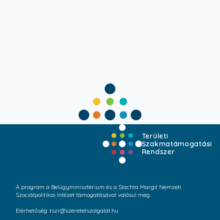
Területi
Szakmatámogatási
Rendszer
A program a Belügyminisztérium és a Slachta Margit Nemzeti
Szociálpolitikai Intézet támogatásával valósul meg.
Elérhetőség: tszr@szeretetszolgalat.hu