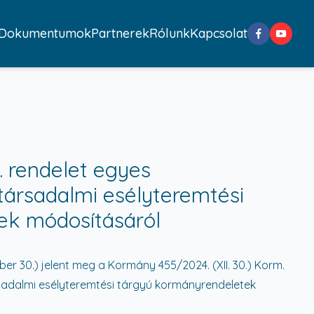
Dokumentumok
Partnerek
Rólunk
Kapcsolat
. rendelet egyes
társadalmi esélyteremtési
ek módosításáról
er 30.) jelent meg a Kormány 455/2024. (XII. 30.) Korm.
sadalmi esélyteremtési tárgyú kormányrendeletek