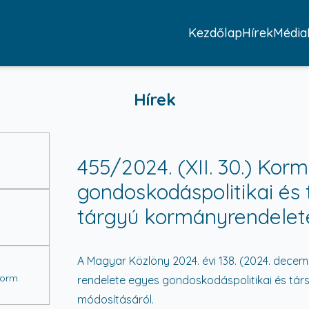
Kezdőlap
Hírek
Média
Hírek
455/2024. (XII. 30.) Korm
gondoskodáspolitikai és 
tárgyú kormányrendelet
A Magyar Közlöny 2024. évi 138. (2024. decemb
Korm.
rendelete egyes gondoskodáspolitikai és tár
módosításáról.