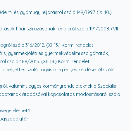
lmi és gyámügyi eljárásról szóló 149/1997. (IX. 10.)
átások finanszírozásának rendjéről szóló 191/2008. (VII.
ról szóló 316/2012. (XI. 13.) Korm. rendelet
ális, gyermekjóléti és gyermekvédelmi szolgáltatók,
 szóló 489/2013. (XII. 18.) Korm. rendelet
s a helyettes szülői jogviszony egyes kérdéseiről szóló
ról, valamint egyes kormányrendeleteknek a Szociális
adatainak átadásával kapcsolatos módosításáról szóló
övege elérhető:
 Jogszabálytár