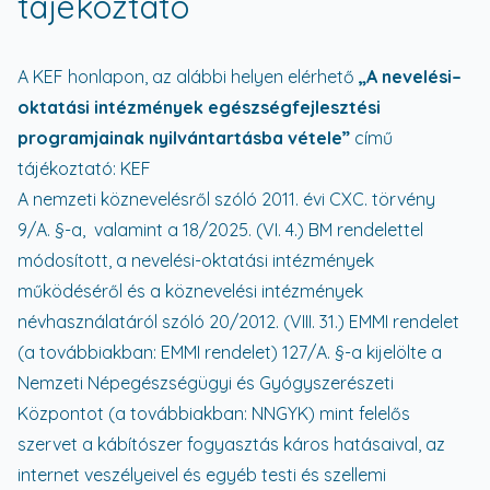
tájékoztató
A KEF honlapon, az alábbi helyen elérhető
„A nevelési–
oktatási intézmények egészségfejlesztési
programjainak nyilvántartásba vétele”
című
tájékoztató:
KEF
A nemzeti köznevelésről szóló 2011. évi CXC. törvény
9/A. §-a, valamint a 18/2025. (VI. 4.) BM rendelettel
módosított, a nevelési-oktatási intézmények
működéséről és a köznevelési intézmények
névhasználatáról szóló 20/2012. (VIII. 31.) EMMI rendelet
(a továbbiakban: EMMI rendelet) 127/A. §-a kijelölte a
Nemzeti Népegészségügyi és Gyógyszerészeti
Központot (a továbbiakban: NNGYK) mint felelős
szervet a kábítószer fogyasztás káros hatásaival, az
internet veszélyeivel és egyéb testi és szellemi