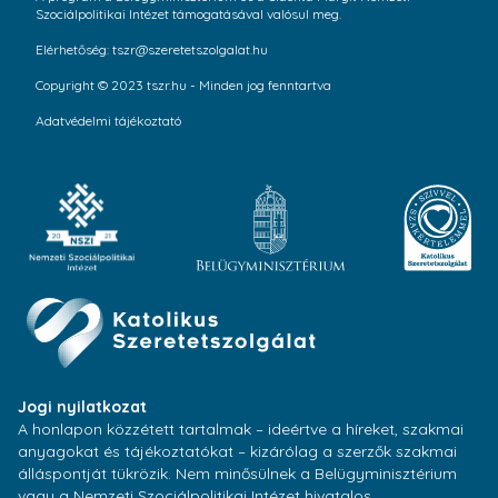
Szociálpolitikai Intézet támogatásával valósul meg.
Elérhetőség: tszr@szeretetszolgalat.hu
Copyright © 2023 tszr.hu - Minden jog fenntartva
Adatvédelmi tájékoztató
Jogi nyilatkozat
A honlapon közzétett tartalmak – ideértve a híreket, szakmai
anyagokat és tájékoztatókat – kizárólag a szerzők szakmai
álláspontját tükrözik. Nem minősülnek a Belügyminisztérium
vagy a Nemzeti Szociálpolitikai Intézet hivatalos