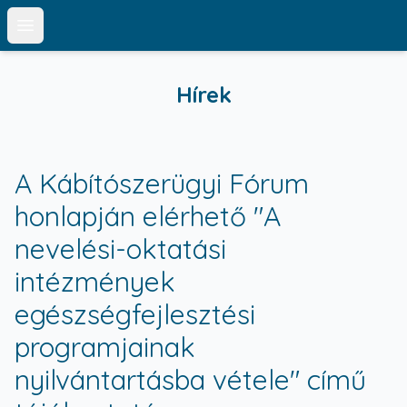
Open main menu
Hírek
A Kábítószerügyi Fórum
honlapján elérhető "A
nevelési-oktatási
intézmények
egészségfejlesztési
programjainak
nyilvántartásba vétele" című