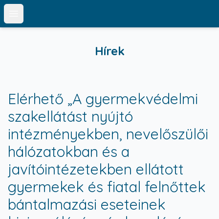
Open main menu
Hírek
Elérhető „A gyermekvédelmi
szakellátást nyújtó
intézményekben, nevelőszülői
hálózatokban és a
javítóintézetekben ellátott
gyermekek és fiatal felnőttek
bántalmazási eseteinek