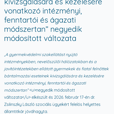
kivizsgálására és kezelésére
vonatkozó intézményi,
fenntartói és ágazati
módszertan” negyedik
módosított változata
„A gyermekvédelmi szakellátást nyújtó
intézményekben, nevelőszülői hálózatokban és a
javítóintézetekben ellátott gyermekek és fiatal felnőttek
bántalmazási eseteinek kivizsgálására és kezelésére
vonatkozó intézményi, fenntartói és ágazati
módszertan”
<u>
negyedik módosított
változata
</u>
elkészült és 2026. február 17-én dr.
Zsilinszky László szociális ügyekért felelős helyettes
államtitkár jóváhagyta.