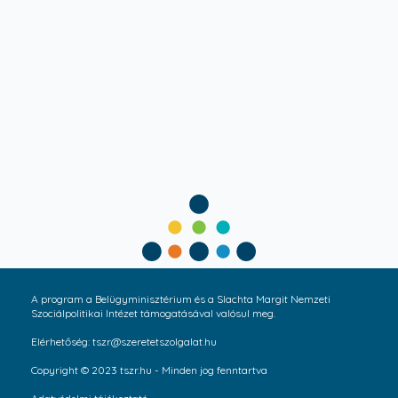
A program a Belügyminisztérium és a Slachta Margit Nemzeti
Szociálpolitikai Intézet támogatásával valósul meg.
Elérhetőség: tszr@szeretetszolgalat.hu
Copyright © 2023 tszr.hu - Minden jog fenntartva