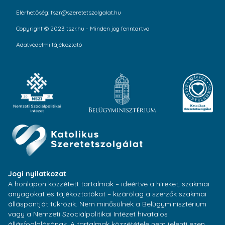
Elérhetőség: tszr@szeretetszolgalat.hu
Copyright © 2023 tszr.hu - Minden jog fenntartva
Adatvédelmi tájékoztató
Jogi nyilatkozat
A honlapon közzétett tartalmak – ideértve a híreket, szakmai
anyagokat és tájékoztatókat – kizárólag a szerzők szakmai
álláspontját tükrözik. Nem minősülnek a Belügyminisztérium
vagy a Nemzeti Szociálpolitikai Intézet hivatalos
állásfoglalásának. A tartalmak közzététele nem jelenti ezen