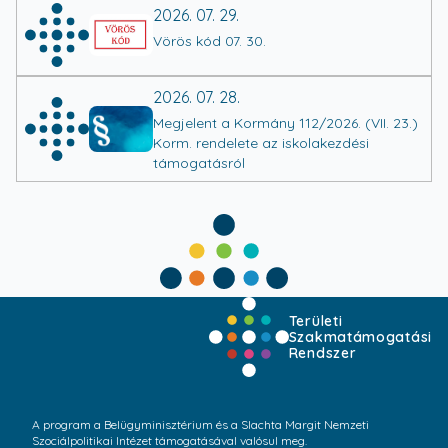
2026. 07. 29.
Vörös kód 07. 30.
2026. 07. 28.
Megjelent a Kormány 112/2026. (VII. 23.)
Korm. rendelete az iskolakezdési
támogatásról
Területi
Szakmatámogatási
Rendszer
A program a Belügyminisztérium és a Slachta Margit Nemzeti
Szociálpolitikai Intézet támogatásával valósul meg.