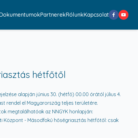
Dokumentumok
Partnerek
Rólunk
Kapcsolat
asztás hétfőtől
lzése alapján június 30. (hétfő) 00.00 órától július 4.
t rendel el Magyarország teljes területére.
tok megtalálhatóak az NNGYK honlapján:
 Központ - Másodfokú hőségriasztás hétfőtől: csak