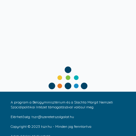
A program a Belügyminisztérium és a Slachta Margit Nemzeti
Szociálpolitikai Intézet támogatásával valósul meg.
Elérhetőség: tszr@szeretetszolgalat.hu
Copyright © 2023 tszr.hu - Minden jog fenntartva