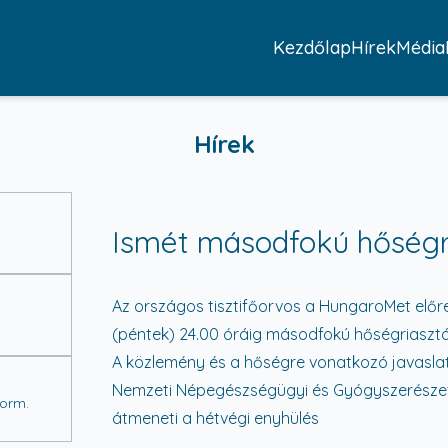
Kezdőlap
Hírek
Média
Hírek
Ismét másodfokú hőségri
Az országos tisztifőorvos a HungaroMet előreje
(péntek) 24.00 óráig másodfokú hőségriasztás
A közlemény és a hőségre vonatkozó javasla
Nemzeti Népegészségügyi és Gyógyszerészeti
Korm.
átmeneti a hétvégi enyhülés