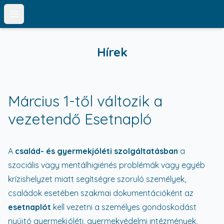
Open main menu
Hírek
Március 1-től változik a
vezetendő Esetnapló
A
család- és gyermekjóléti szolgáltatásban
a
szociális vagy mentálhigiénés problémák vagy egyéb
krízishelyzet miatt segítségre szoruló személyek,
családok esetében szakmai dokumentációként az
esetnaplót
kell vezetni a személyes gondoskodást
nyújtó gyermekjóléti, gyermekvédelmi intézmények,