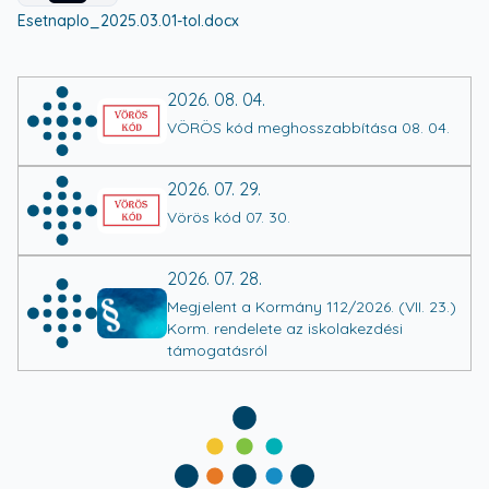
View details for
cbc5224640f8004838b315d28dd5d53e
Esetnaplo_2025.03.01-tol.docx
2026. 08. 04.
VÖRÖS kód meghosszabbítása 08. 04.
2026. 07. 29.
Vörös kód 07. 30.
2026. 07. 28.
Megjelent a Kormány 112/2026. (VII. 23.)
Korm. rendelete az iskolakezdési
támogatásról