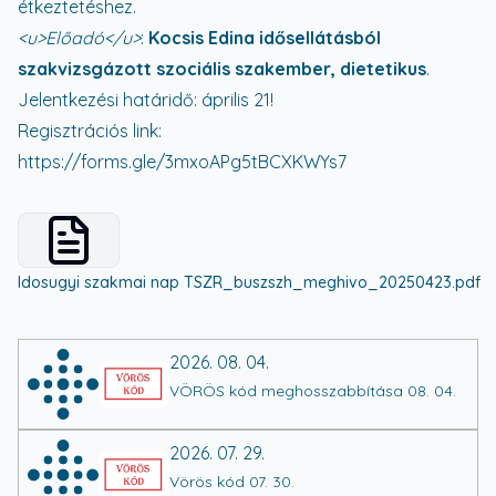
étkeztetéshez.
<u>
Előadó
</u>
:
Kocsis Edina idősellátásból
szakvizsgázott szociális szakember, dietetikus
.
Jelentkezési határidő: április 21!
Regisztrációs link:
https://forms.gle/3mxoAPg5tBCXKWYs7
View details for
4e8135cabef82a244bfe3d18d2dfb712
Idosugyi szakmai nap TSZR_buszszh_meghivo_20250423.pdf
2026. 08. 04.
VÖRÖS kód meghosszabbítása 08. 04.
2026. 07. 29.
Vörös kód 07. 30.