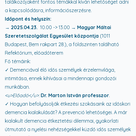
találkozójaként fontos témákkal kíván lehetőséget adni
a kapcsolódásra, információszerzésre.
Időpont és helyszín:
→
2025.04.23.
10.00 -> 13.00 →
Magyar Máltai
Szeretetszolgálat Egyesület központja
(1011
Budapest, Bem rakpart 28.), a földszinten található
Refektórium, előadóterem
Fő témáink:
✓ Demenciával élő idős személyek érzelemvilága,
intimitása, ennek kihívásai a mindennapi gondozói
munkában.
<u>
Előadó
</u>
:
Dr. Marton István professzor
.
✓ Hogyan befolyásolják étkezési szokásaink az időskori
demencia kialakulását? A prevenció lehetőségei. A már
kialakult demencia étkeztetési dilemmai, gyakorlati
útmutató a nyelési nehézségekkel küzdő idős személyek