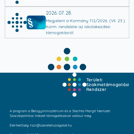
2026. 07. 28.
Megjelent a Kormány 112/2026. (VII. 23.)
Korm. rendelete az iskolakezdési
támogatásról
Területi
Szakmatámogatási
Rendszer
A program a Belügyminisztérium és a Slachta Margit Nemzeti
Szociálpolitikai Intézet támogatásával valósul meg.
Elérhetőség: tszr@szeretetszolgalat.hu