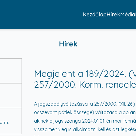
Kezdőlap
Hírek
Média
Hírek
Megjelent a 189/2024. (V
257/2000. Korm. rendele
A jogszabályváltozással a 257/2000. (XII. 26.)
összevont pótlék összege) változása alapján
akinek a jogviszonya 2024.01.01-én már fennállt
Korm.
visszamenőleg is alkalmazni kell és azt legkés