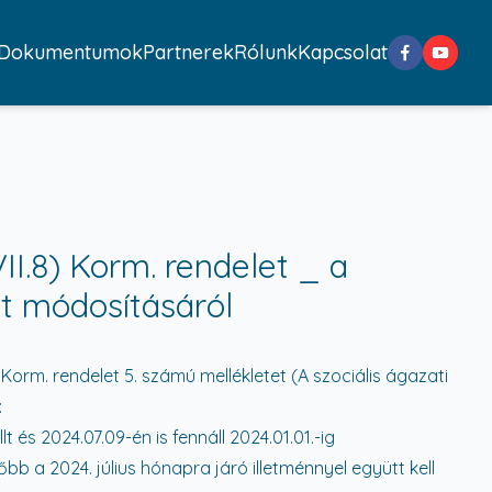
Dokumentumok
Partnerek
Rólunk
Kapcsolat
II.8) Korm. rendelet _ a
t módosításáról
 Korm. rendelet 5. számú mellékletet (A szociális ágazati
:
 és 2024.07.09-én is fennáll 2024.01.01.-ig
őbb a 2024. július hónapra járó illetménnyel együtt kell