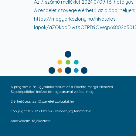
Az 7. számú melléklet 2024.07.09-től hatályos.
A rendelet szövege elérhető az alábbi helyen:
https://magyarkozlony.hu/hivatalos-
lapok/aZOkbaDlwtXOTPB9OWgp66802a5012a
A program a Belügyminisztérium és a Slachta Margit Nemzeti
Szociálpolitikai Intézet támogatásával valósul meg.
Elérhetőség: tszr@szeretetszolgalat.hu
Copyright © 2023 tszr.hu - Minden jog fenntartva
Adatvédelmi tájékoztató