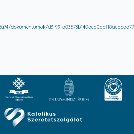
74/dokumentumok/d3f99fa03573b140eea0adf18aedcad7775