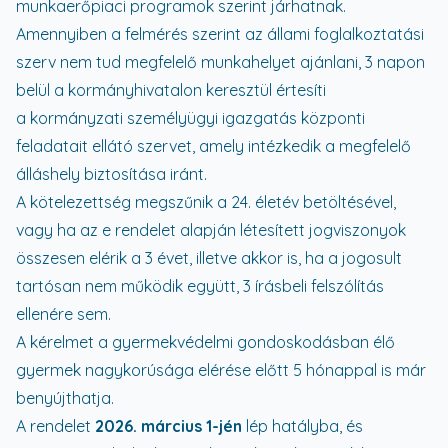
munkaerőpiaci programok szerint járhatnak.
Amennyiben a felmérés szerint az állami foglalkoztatási
szerv nem tud megfelelő munkahelyet ajánlani, 3 napon
belül a kormányhivatalon keresztül értesíti
a kormányzati személyügyi igazgatás központi
feladatait ellátó szervet, amely intézkedik a megfelelő
álláshely biztosítása iránt.
A kötelezettség megszűnik a 24. életév betöltésével,
vagy ha az e rendelet alapján létesített jogviszonyok
összesen elérik a 3 évet, illetve akkor is, ha a jogosult
tartósan nem működik együtt, 3 írásbeli felszólítás
ellenére sem.
A kérelmet a gyermekvédelmi gondoskodásban élő
gyermek nagykorúsága elérése előtt 5 hónappal is már
benyújthatja.
A rendelet
2026. március 1-jén
lép hatályba, és