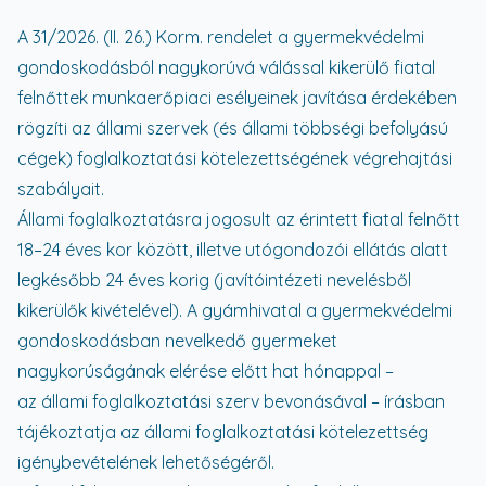
A 31/2026. (II. 26.) Korm. rendelet a gyermekvédelmi
gondoskodásból nagykorúvá válással kikerülő fiatal
felnőttek munkaerőpiaci esélyeinek javítása érdekében
rögzíti az állami szervek (és állami többségi befolyású
cégek) foglalkoztatási kötelezettségének végrehajtási
szabályait.
Állami foglalkoztatásra jogosult az érintett fiatal felnőtt
18–24 éves kor között, illetve utógondozói ellátás alatt
legkésőbb 24 éves korig (javítóintézeti nevelésből
kikerülők kivételével). A gyámhivatal a gyermekvédelmi
gondoskodásban nevelkedő gyermeket
nagykorúságának elérése előtt hat hónappal –
az állami foglalkoztatási szerv bevonásával – írásban
tájékoztatja az állami foglalkoztatási kötelezettség
igénybevételének lehetőségéről.