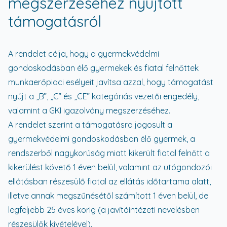
megszerzéséhez nyújtott
támogatásról
A rendelet célja, hogy a gyermekvédelmi
gondoskodásban élő gyermekek és fiatal felnőttek
munkaerőpiaci esélyeit javítsa azzal, hogy támogatást
nyújt a „B”, „C” és „CE” kategóriás vezetői engedély,
valamint a GKI igazolvány megszerzéséhez.
A rendelet szerint a támogatásra jogosult a
gyermekvédelmi gondoskodásban élő gyermek, a
rendszerből nagykorúság miatt kikerült fiatal felnőtt a
kikerülést követő 1 éven belül, valamint az utógondozói
ellátásban részesülő fiatal az ellátás időtartama alatt,
illetve annak megszűnésétől számított 1 éven belül, de
legfeljebb 25 éves korig (a javítóintézeti nevelésben
részesülők kivételével).