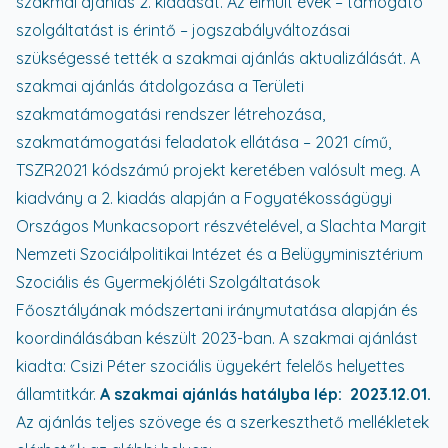
szakmai ajánlás 2. kiadását. Az elmúlt évek – támogató
szolgáltatást is érintő – jogszabályváltozásai
szükségessé tették a szakmai ajánlás aktualizálását. A
szakmai ajánlás átdolgozása a Területi
szakmatámogatási rendszer létrehozása,
szakmatámogatási feladatok ellátása – 2021 című,
TSZR2021 kódszámú projekt keretében valósult meg. A
kiadvány a 2. kiadás alapján a Fogyatékosságügyi
Országos Munkacsoport részvételével, a Slachta Margit
Nemzeti Szociálpolitikai Intézet és a Belügyminisztérium
Szociális és Gyermekjóléti Szolgáltatások
Főosztályának módszertani iránymutatása alapján és
koordinálásában készült 2023-ban. A szakmai ajánlást
kiadta: Csizi Péter szociális ügyekért felelős helyettes
államtitkár.
A szakmai ajánlás hatályba lép: 2023.12.01.
Az ajánlás teljes szövege és a szerkeszthető mellékletek