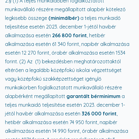
2.§ (1) A teljes munkaidőben foglalkoztatott
munkavállaló részére megállapított alapbér kötelező
legkisebb összege
(minimálbér)
a teljes munkaidő
teljesítése esetén 2023. december 1-jétől havibér
alkalmazása esetén
266 800 forint
, hetibér
alkalmazása esetén 61 340 forint, napibér alkalmazása
esetén 12 270 forint, órabér alkalmazása esetén 1534
forint. (2) Az (1) bekezdésben meghatározottaktól
eltérően a legalább középfokú iskolai végzettséget
vagy középfokú szakképzettséget igénylő
munkakörben foglalkoztatott munkavállaló részére
alapbérként megállapított
garantált bérminimum
a
teljes munkaidő teljesítése esetén 2023. december 1-
jétől havibér alkalmazása esetén
326 000 forint
,
hetibér alkalmazása esetén 74 950 forint, napibér
alkalmazása esetén 14 990 forint, órabér alkalmazása