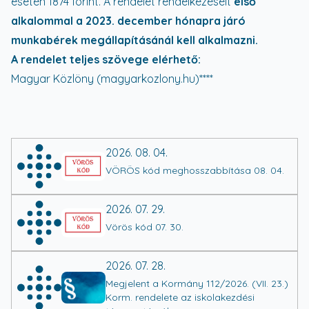
esetén 1874 forint. A rendelet rendelkezéseit
első
alkalommal a 2023. december hónapra járó
munkabérek megállapításánál kell alkalmazni.
A rendelet teljes szövege elérhető:
Magyar Közlöny (magyarkozlony.hu)
****
2026. 08. 04.
VÖRÖS kód meghosszabbítása 08. 04.
2026. 07. 29.
Vörös kód 07. 30.
2026. 07. 28.
Megjelent a Kormány 112/2026. (VII. 23.)
Korm. rendelete az iskolakezdési