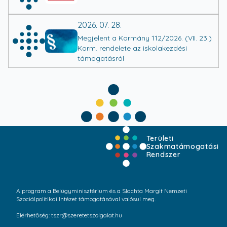
2026. 07. 28.
Megjelent a Kormány 112/2026. (VII. 23.)
Korm. rendelete az iskolakezdési
támogatásról
Területi
Szakmatámogatási
Rendszer
A program a Belügyminisztérium és a Slachta Margit Nemzeti
Szociálpolitikai Intézet támogatásával valósul meg.
Elérhetőség: tszr@szeretetszolgalat.hu