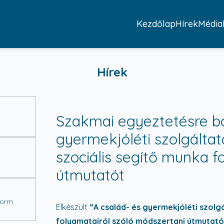
Kezdőlap
Hírek
Média
Hírek
Szakmai egyeztetésre bo
gyermekjóléti szolgáltat
szociális segítő munka f
útmutatót
Korm.
Elkészült
“A család- és gyermekjóléti szolg
folyamatairól szóló módszertani útmutat