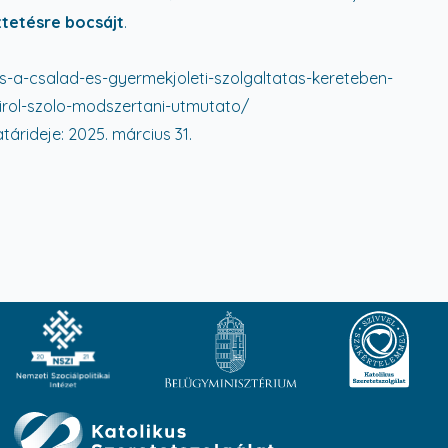
tetésre bocsájt
.
es-a-csalad-es-gyermekjoleti-szolgaltatas-kereteben-
airol-szolo-modszertani-utmutato/
árideje: 2025. március 31.