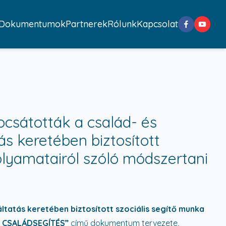
Dokumentumok
Partnerek
Rólunk
Kapcsolat
csátották a család- és
ás keretében biztosított
olyamatairól szóló módszertani
áltatás keretében biztosított szociális segítő munka
ó CSALÁDSEGÍTÉS”
című dokumentum tervezete,