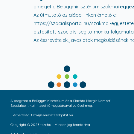
amelyet a Belügyminisztérium szakmai
egyez
Az útmutató az alábbi linken érhető el:
https://szocialisportal.hu/szakmai-egyeztet
biztositott-szocialis-segito-munka-folyamat
Az észrevételek, javaslatok megküldésének hat
A program a Belügyminisztérium és a Slachta Margit Nemzeti
Szociálpolitikai Intézet támogatásával valósul meg.
Elérhetőség: tszr@szeretetszolgalat.hu
Copyright © 2023 tszr.hu - Minden jog fenntartva