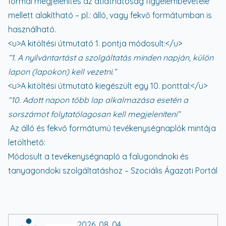
formai megjelenítés az átláthatóság figyelembevétele
mellett alakítható – pl.: álló, vagy fekvő formátumban is
használható.
<u>
A kitöltési útmutató 1. pontja módosult:
</u>
“1. A nyilvántartást a szolgáltatás minden napján, külön
lapon (lapokon) kell vezetni.”
<u>
A kitöltési útmutató kiegészült egy 10. ponttal:
</u>
“10. Adott napon több lap alkalmazása esetén a
sorszámot folytatólagosan kell megjeleníteni”
Az álló és fekvő formátumú tevékenységnaplók mintája
letölthető:
Módosult a tevékenységnapló a falugondnoki és
tanyagondoki szolgáltatáshoz – Szociális Ágazati Portál
2026. 08. 04.