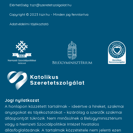
Elérhetőség: tszr@szeretetszolgalat.hu
Copyright © 2023 tszr.hu - Minden jog fenntartva
Adatvédelmi tájékoztató
Jogi nyilatkozat
A honlapon közzétett tartalmak – ideértve a híreket, szakmai
anyagokat és tájékoztatókat – kizárólag a szerzők szakmai
álláspontját tükrözik. Nem minősülnek a Belügyminisztérium
vagy a Nemzeti Szociálpolitikai Intézet hivatalos
állásfoglalásának. A tartalmak közzététele nem jelenti ezen