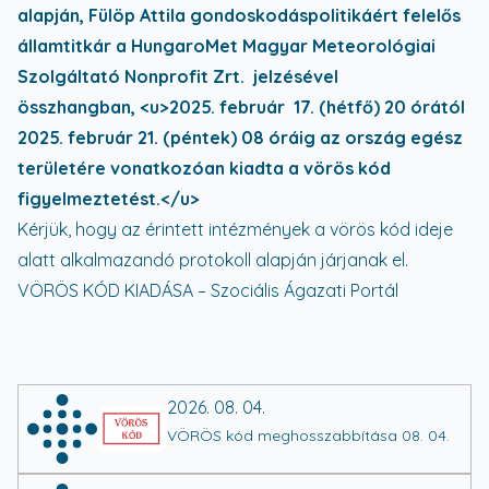
alapján, Fülöp Attila gondoskodáspolitikáért felelős
államtitkár a HungaroMet Magyar Meteorológiai
Szolgáltató Nonprofit Zrt. jelzésével
összhangban,
<u>
2025. február 17. (hétfő) 20 órától
2025. február 21. (péntek) 08 óráig az ország egész
területére vonatkozóan kiadta a vörös kód
figyelmeztetést.
</u>
Kérjük, hogy az érintett intézmények a vörös kód ideje
alatt alkalmazandó protokoll alapján járjanak el.
VÖRÖS KÓD KIADÁSA – Szociális Ágazati Portál
2026. 08. 04.
VÖRÖS kód meghosszabbítása 08. 04.