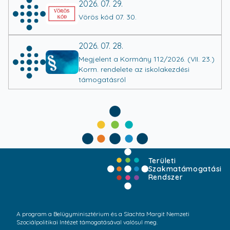
2026. 07. 29.
Vörös kód 07. 30.
2026. 07. 28.
Megjelent a Kormány 112/2026. (VII. 23.)
Korm. rendelete az iskolakezdési
támogatásról
Területi
Szakmatámogatási
Rendszer
A program a Belügyminisztérium és a Slachta Margit Nemzeti
Szociálpolitikai Intézet támogatásával valósul meg.