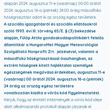
alapján 2024. augusztus 11-e (vasárnap) 00:00 órától
2024. augusztus 16-a (péntek) 24:00 óráig másodfokú
hőségriasztást adott ki az ország egész területére.
A szociális igazgatásról és szociális ellátásokról
szóló 1993. évi III. törvény 65/E. § (3) bekezdése
alapján, Fülöp Attila gondoskodáspolitikáért felelős
államtitkár a HungaroMet Magyar Meteorológiai
Szolgáltató Nonprofit Zrt. jelzésével, valamint a
másodfokú hőségriasztással összhangban, az
extrém hőségnek kitett hajléktalan személyek
egészségének megóvása érdekében, augusztus 11-e
(vasárnap) 00 órától 2024. augusztus 16-a (péntek)
24 óráig az ország egész területére
vonatkozóan kiadta a vörös kód figyelmeztetést.
Kérjük, hogy az érintett intézmények a vörös kód ideje
alatt alkalmazandó protokoll alapján járjanak el.