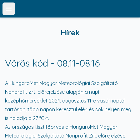
Open main menu
Hírek
Vörös kód - 08.11-08.16
A HungaroMet Magyar Meteorológiai Szolgáltató
Nonprofit Zrt. előrejelzése alapján a napi
középhőmérséklet 2024. augusztus 11-e vasárnaptól
tartósan, több napon keresztül eléri és sok helyen meg
is haladja a 27 °C-t.
Az országos tisztifőorvos a HungaroMet Magyar
Meteorológiai Szolgáltató Nonprofit Zrt. előrejelzése