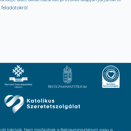
 feladatokról
tját tükrözik. Nem minősülnek a Belügyminisztérium vagy a