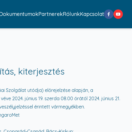
Dokumentumok
Partnerek
Rólunk
Kapcsolat
ás, kiterjesztés
 Szolgálat utódja) előrejelzése alapján, a
ve 2024. június 19. szerda 08.00 órától 2024. június 21.
veszélyjelzéssel érintett vármegyékben.
ungaroMet
és, Csongrád-Csanád, Bács-Kiskun;