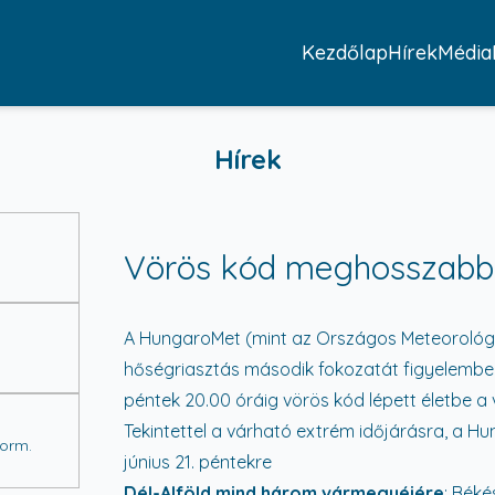
Kezdőlap
Hírek
Média
Hírek
Vörös kód meghosszabbít
A HungaroMet (mint az Országos Meteorológiai
hőségriasztás második fokozatát figyelembe vé
péntek 20.00 óráig vörös kód lépett életbe a 
Tekintettel a várható extrém időjárásra, a H
Korm.
június 21. péntekre
Dél-Alföld mind három vármegyéjére
: Bék