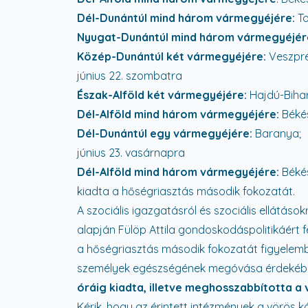
Dél-Dunántúl mind három vármegyéjére:
To
Nyugat-Dunántúl mind három vármegyéjér
Közép-Dunántúl két vármegyéjére:
Veszpré
június 22. szombatra
Észak-Alföld két vármegyéjére:
Hajdú-Bihar
Dél-Alföld mind három vármegyéjére:
Békés
Dél-Dunántúl egy vármegyéjére:
Baranya;
június 23. vasárnapra
Dél-Alföld mind három vármegyéjére:
Békés
kiadta a hőségriasztás második fokozatát.
A szociális igazgatásról és szociális ellátásokr
alapján Fülöp Attila gondoskodáspolitikáért 
a hőségriasztás második fokozatát figyelembe
személyek egészségének megóvása érdekében
óráig
kiadta, illetve meghosszabbította a
Kérik, hogy az érintett intézmények a vörös kó