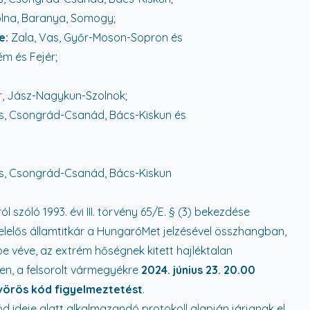
lna, Baranya, Somogy;
e:
Zala, Vas, Győr-Moson-Sopron és
m és Fejér;
, Jász-Nagykun-Szolnok;
, Csongrád-Csanád, Bács-Kiskun és
, Csongrád-Csanád, Bács-Kiskun
ól szóló 1993. évi III. törvény 65/E. § (3) bekezdése
felelős államtitkár a HungaróMet jelzésével összhangban,
 véve, az extrém hőségnek kitett hajléktalan
, a felsorolt vármegyékre
2024. június 23. 20.00
 vörös kód figyelmeztetést
.
d ideje alatt alkalmazandó protokoll alapján járjanak el.