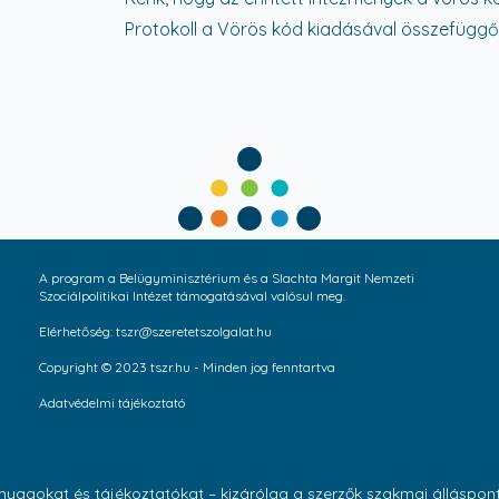
Protokoll a Vörös kód kiadásával összefüggő
A program a Belügyminisztérium és a Slachta Margit Nemzeti
Szociálpolitikai Intézet támogatásával valósul meg.
Elérhetőség: tszr@szeretetszolgalat.hu
Copyright © 2023 tszr.hu - Minden jog fenntartva
Adatvédelmi tájékoztató
anyagokat és tájékoztatókat – kizárólag a szerzők szakmai álláspon