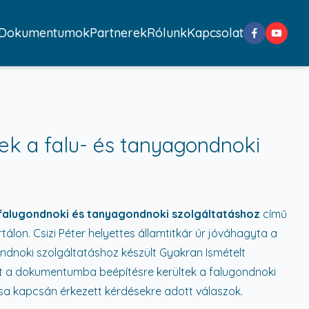
Dokumentumok
Partnerek
Rólunk
Kapcsolat
ek a falu- és tanyagondnoki
 falugondnoki és tanyagondnoki szolgáltatáshoz
című
álon. Csizi Péter helyettes államtitkár úr jóváhagyta a
dnoki szolgáltatáshoz készült Gyakran Ismételt
nt a dokumentumba beépítésre kerültek a falugondnoki
a kapcsán érkezett kérdésekre adott válaszok.