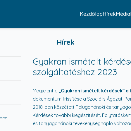
Kezdőlap
Hírek
Média
Hírek
Gyakran ismételt kérdés
szolgáltatáshoz 2023
Megjelent a
„Gyakran ismételt kérdések” a
dokumentum frissítése a Szociális Ágazati Port
2018-ban közzétett Falugondnoki és tanyagon
Kérdések további kiegészítését. Folytatáské
Korm.
és tanyagondnoki tevékenységnapló változás