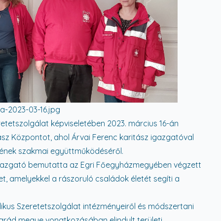
a-2023-03-16.jpg
retetszolgálat képviseletében 2023. március 16-án
z Központot, ahol Árvai Ferenc karitász igazgatóval
tének szakmai együttműködéséről.
igazgató bemutatta az Egri Főegyházmegyében végzett
, amelyekkel a rászoruló családok életét segíti a
likus Szeretetszolgálat intézményeiről és módszertani
grád megye vonatkozásában elindult területi