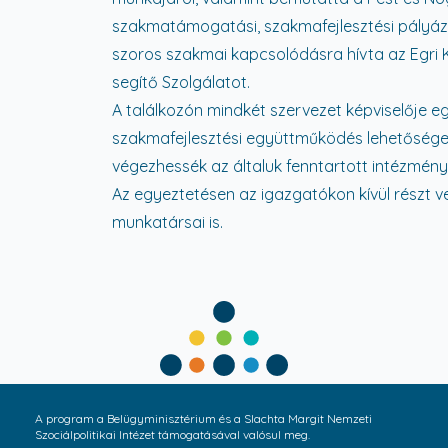
szakmatámogatási, szakmafejlesztési pályáz
szoros szakmai kapcsolódásra hívta az Egri
segítő Szolgálatot.
A találkozón mindkét szervezet képviselője 
szakmafejlesztési együttműködés lehetőséget
végezhessék az általuk fenntartott intézmény
Az egyeztetésen az igazgatókon kívül részt 
munkatársai is.
A program a Belügyminisztérium és a Slachta Margit Nemzeti
Szociálpolitikai Intézet támogatásával valósul meg.