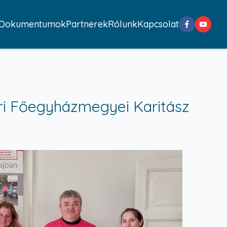
Dokumentumok
Partnerek
Rólunk
Kapcsolat
ri Főegyházmegyei Karitász