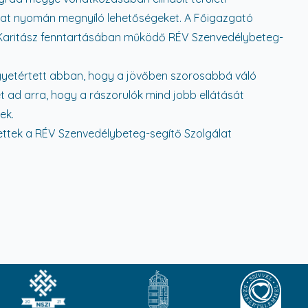
at nyomán megnyíló lehetőségeket. A Főigazgató
 Karitász fenntartásában működő RÉV Szenvedélybeteg-
egyetértett abban, hogy a jövőben szorosabbá váló
 ad arra, hogy a rászorulók mind jobb ellátását
ek.
vettek a RÉV Szenvedélybeteg-segítő Szolgálat