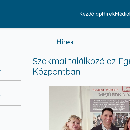
Kezdőlap
Hírek
Média
Hírek
Szakmai találkozó az Eg
Központban
II.
I.