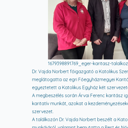
1679398891769_eger-karitasz-talalkoz
Dr. Vajda Norbert főigazgató a Katolikus Sze
meglátogatta az egri Főegyházmegyei Karitás
egyeztetett a Katolikus Egyház két szerveze
A megbeszélés során Árvai Ferenc karitász 
karitatív munkát, azokat a kezdeményezéseket
szervezet.
A találkozón Dr. Vajda Norbert beszélt a Kato
munkájáról, valamint bemutatta a Pest és Nó