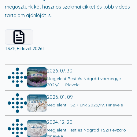
megosztunk két hasznos szakmai cikket és több videós
tartalom ajánlóját is.
View details for
ddb8c616d2b73ed7ef5fb05d2332c3ad
TSZR Hírlevél 2026 I
2026. 07. 30.
Megjelent Pest és Nógrád vármegye
2026/II. Hírlevele
2026. 01. 09.
Megjelent TSZR-ünk 2025/IV. Hírlevele
2024. 12. 20.
Megjelent Pest és Nógrád TSZR évzáró
hírlevele