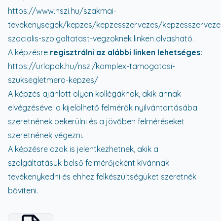
https://www.nszi.hu/szakmai-
tevekenysegek/kepzes/kepzesszervezes/kepzesszerveze
szocialis-szolgaltatast-vegzoknek
linken olvasható.
A képzésre
regisztrálni az alábbi linken lehetséges:
https://urlapok.hu/nszi/komplex-tamogatasi-
szuksegletmero-kepzes/
A képzés ajánlott olyan kollégáknak, akik annak
elvégzésével a kijelölhető felmérők nyilvántartásába
szeretnének bekerülni és a jövőben felméréseket
szeretnének végezni.
A képzésre azok is jelentkezhetnek, akik a
szolgáltatásuk belső felmérőjeként kívánnak
tevékenykedni és ehhez felkészültségüket szeretnék
bővíteni.