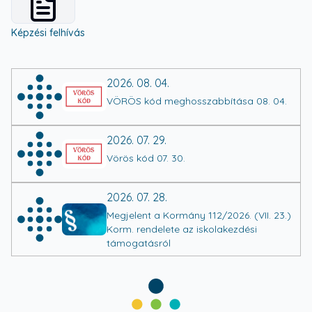
View details for
4cdb765f0a19b6f0aafdf20f4d87064b
Képzési felhívás
2026. 08. 04.
VÖRÖS kód meghosszabbítása 08. 04.
2026. 07. 29.
Vörös kód 07. 30.
2026. 07. 28.
Megjelent a Kormány 112/2026. (VII. 23.)
Korm. rendelete az iskolakezdési
támogatásról