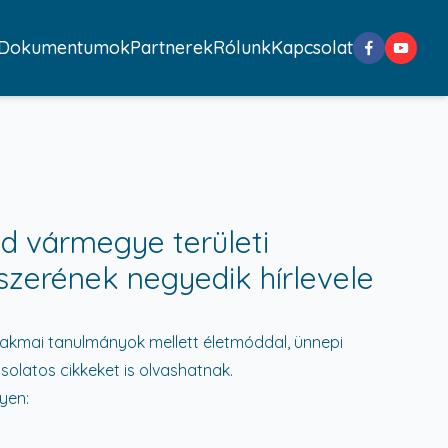
Dokumentumok
Partnerek
Rólunk
Kapcsolat
d vármegye területi
zerének negyedik hírlevele
szakmai tanulmányok mellett életmóddal, ünnepi
solatos cikkeket is olvashatnak.
lyen: