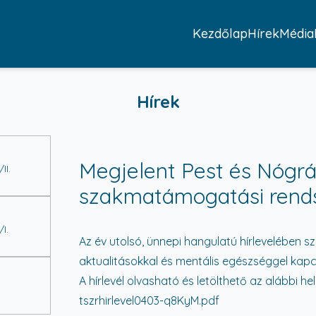
Kezdőlap
Hírek
Média
Hírek
Megjelent Pest és Nógrá
II.
szakmatámogatási rends
I.
Az év utolsó, ünnepi hangulatú hírlevelében 
aktualitásokkal és mentális egészséggel kapc
A hírlevél olvasható és letölthető az alábbi he
tszrhirlevel0403-q8KyM.pdf