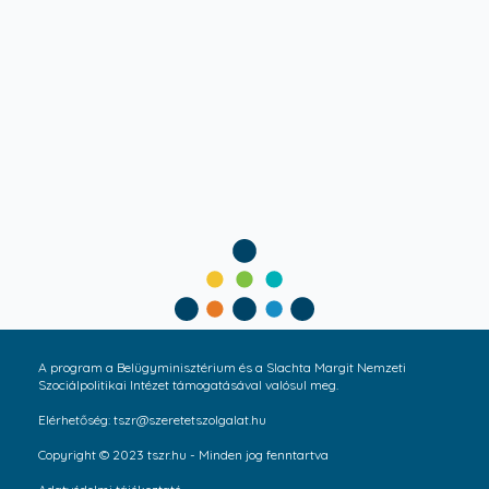
A program a Belügyminisztérium és a Slachta Margit Nemzeti
Szociálpolitikai Intézet támogatásával valósul meg.
Elérhetőség: tszr@szeretetszolgalat.hu
Copyright © 2023 tszr.hu - Minden jog fenntartva